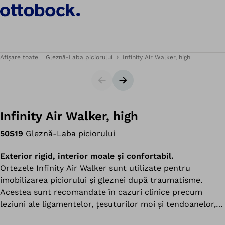
Afișare toate
Gleznă-Laba piciorului
Infinity Air Walker, high
Cursor
Următorul diapozitiv
Infinity Air Walker, high
50S19
Gleznă-Laba piciorului
Exterior rigid, interior moale și confortabil.
Ortezele Infinity Air Walker sunt utilizate pentru
imobilizarea piciorului și gleznei după traumatisme.
Acestea sunt recomandate în cazuri clinice precum
leziuni ale ligamentelor, țesuturilor moi și tendoanelor,
dar și în cazul fracturilor antepiciorului, metatarsienelor,