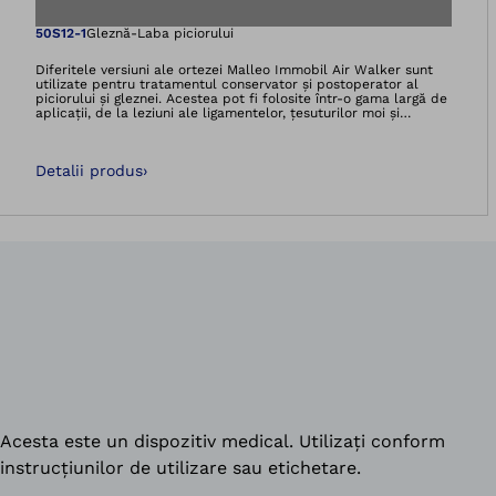
Deschidere imagin
50S12-1
Gleznă-Laba piciorului
Diferitele versiuni ale ortezei Malleo Immobil Air Walker sunt
utilizate pentru tratamentul conservator și postoperator al
piciorului și gleznei. Acestea pot fi folosite într-o gama largă de
aplicații, de la leziuni ale ligamentelor, țesuturilor moi și
tendoanelor, până la fracturi ale antepiciorului,
metatarsienelor, gleznei și tarsului. Preț: 773,54 LEI
Detalii produs
›
Acesta este un dispozitiv medical. Utilizați conform
instrucțiunilor de utilizare sau etichetare.