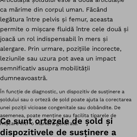
ca mărime din corpul uman. Făcând
legătura între pelvis și femur, aceasta
permite o mișcare fluidă între cele două și
joacă un rol indispensabil în mers și
alergare. Prin urmare, pozițiile incorecte,
leziunile sau uzura pot avea un impact
semnificativ asupra mobilității
dumneavoastră.
În funcție de diagnostic, un dispozitiv de susținere a
șoldului sau o orteză de șold poate ajuta la corectarea
unei poziții vicioase congenitale sau dobândite. De
asemenea, poate menține sau facilita tiparele de
Ce sunt ortezele de șold și
mișcare într-o manieră generală.
dispozitivele de susținere a