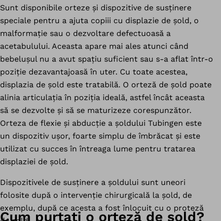
Sunt disponibile orteze și dispozitive de susținere
speciale pentru a ajuta copiii cu displazie de șold, o
malformație sau o dezvoltare defectuoasă a
acetabulului. Aceasta apare mai ales atunci când
bebelușul nu a avut spațiu suficient sau s-a aflat într-o
poziție dezavantajoasă în uter. Cu toate acestea,
displazia de șold este tratabilă. O orteză de șold poate
alinia articulația în poziția ideală, astfel încât aceasta
să se dezvolte și să se maturizeze corespunzător.
Orteza de flexie și abducție a șoldului Tubingen este
un dispozitiv ușor, foarte simplu de îmbrăcat și este
utilizat cu succes în întreaga lume pentru tratarea
displaziei de șold.
Dispozitivele de susținere a șoldului sunt uneori
folosite după o intervenție chirurgicală la șold, de
exemplu, după ce acesta a fost înlocuit cu o proteză
Cum purtați o orteză de șold?
de șold.