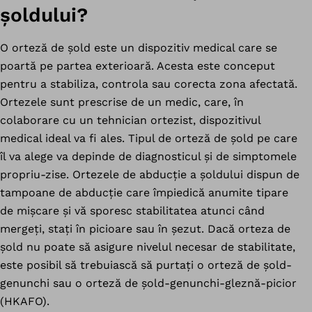
șoldului?
O orteză de șold este un dispozitiv medical care se
poartă pe partea exterioară. Acesta este conceput
pentru a stabiliza, controla sau corecta zona afectată.
Ortezele sunt prescrise de un medic, care, în
colaborare cu un tehnician ortezist, dispozitivul
medical ideal va fi ales. Tipul de orteză de șold pe care
îl va alege va depinde de diagnosticul și de simptomele
propriu-zise. Ortezele de abducție a șoldului dispun de
tampoane de abducție care împiedică anumite tipare
de mișcare și vă sporesc stabilitatea atunci când
mergeți, stați în picioare sau în șezut. Dacă orteza de
șold nu poate să asigure nivelul necesar de stabilitate,
este posibil să trebuiască să purtați o orteză de șold-
genunchi sau o orteză de șold-genunchi-gleznă-picior
(HKAFO).