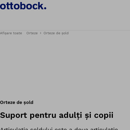
Afișare toate
Orteze
Orteze de șold
Orteze de șold
Suport pentru adulți și copii
Articulația șoldului este a doua articulație