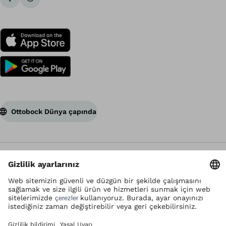
Ottobock Dünya çapında
Telif hakkı Ottobock'undur
Veri güvenliği ayarları
Kullanım şartları
Gizlilik politikası
Yasal uyarı