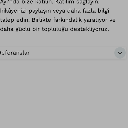
Ayı’nda bize katılın. Katılım sağlayın,
hikâyenizi paylaşın veya daha fazla bilgi
talep edin. Birlikte farkındalık yaratıyor ve
daha güçlü bir topluluğu destekliyoruz.
Referanslar
Ba