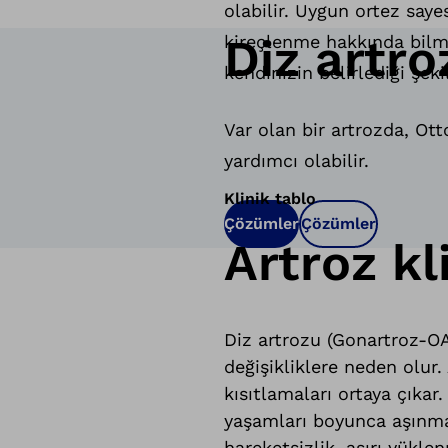
olabilir. Uygun ortez say
Diz artr
kireçlenme hakkında bilmen
kendinizin belirlediği şeki
Var olan bir artrozda, Ott
yardımcı olabilir.
Klinik tablo
Çözümler
Çözümler
Artroz kl
Diz artrozu (Gonartroz-OA)
değişikliklere neden olur.
kısıtlamaları ortaya çıkar.
yaşamları boyunca aşınmaya
hareketsizlik, aşırı yükl