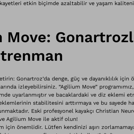
şikayetleri etkin biçimde azaltabilir ve yaşam kaliten
m Move: Gonartroz
ntrenman
 getirin: Gonartroz’da denge, güç ve dayanıklılık için
rında izleyebilirsiniz. “Agilium Move” programımız,
de uyarlanmıştır ve bacaklardaki ve diz eklemi etra
klemlerinin stabilitesini arttırmaya ve bu sayede har
nmaktadır. Eski profesyonel kayakçı Christian Neure
ve Agilium Move ile aktif olun!
m için önemlidir. Lütfen kendinizi aşırı zorlamamay