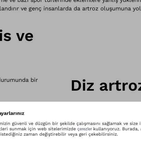
landırır ve genç insanlarda da artroz oluşumuna yol 
is ve
Diz artro
 durumunda bir
Doktorla konuşurken diz 
doktorun sorularını doğru
rahatsızlığının ötesinde d
enfeksiyonlar veya kronik h