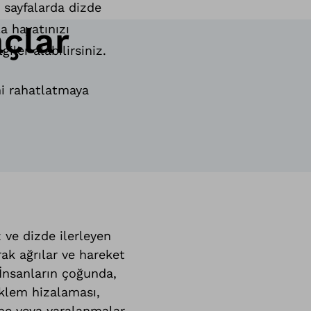
 sayfalarda dizde
açlar
a hayatınızı
iler alabilirsiniz.
ni rahatlatmaya
 ve dizde ilerleyen
rak ağrılar ve hareket
. İnsanların çoğunda,
eklem hizalaması,
nme veya yaralanmalar,