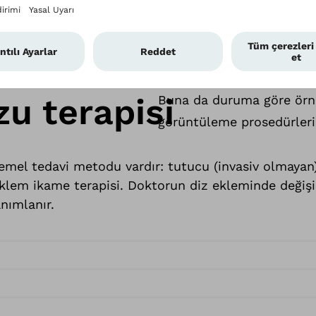
ağrısı şikayeti için önem
bakar ve fonksiyonlarını 
görülür değişiklikler olup
durumlarda da teşhis koy
zu terapisi
Buna da duruma göre örne
görüntüleme prosedürleri 
temel tedavi metodu vardır: tutucu (invasiv olmayan
eklem ikame terapisi. Doktorun diz ekleminde değişi
anımlanır.