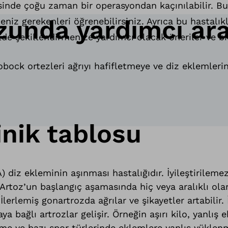
esinde çoğu zaman bir operasyondan kaçınılabilir. Bu
ozunda yardımcı ar
iz gerekenleri öğrenebilirsiniz. Ayrıca bu hastalıkl
lde şekillendirmenize yardımcı olacak öneriler ve bilg
obock ortezleri ağrıyı hafifletmeye ve diz eklemleri
inik tablosu
 diz ekleminin aşınması hastalığıdır. İyileştirilemez
 Artoz’un başlangıç aşamasında hiç veya aralıklı ola
 İlerlemiş gonartrozda ağrılar ve şikayetler artabilir
 bağlı artrozlar gelişir. Örneğin aşırı kilo, yanlış 
enme ve bazı spor türlerinde eklemlere yanlış yükle