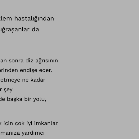
eklem hastalığından
uğraşanlar da
dan sonra diz ağrısının
erinden endişe eder.
e etmeye ne kadar
r şey
de başka bir yolu,
 için çok iyi imkanlar
anmanıza yardımcı