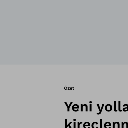
Özet
Yeni yoll
kireçlen