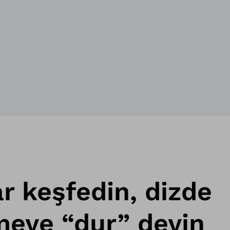
ar keşfedin, dizde
meye “dur” deyin