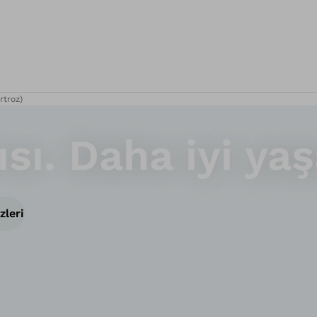
rtroz)
ısı. Daha iyi ya
zleri