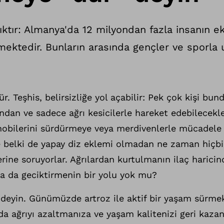
lıktır: Almanya'da 12 milyondan fazla insanın 
mektedir. Bunların arasında gençler ve sporla 
r. Teşhis, belirsizliğe yol açabilir: Pek çok kişi bun
ından ve sadece ağrı kesicilerle hareket edebilecekl
 hobilerini sürdürmeye veya merdivenlerle mücadel
e belki de yapay diz eklemi olmadan ne zaman hiçbi
rine soruyorlar. Ağrılardan kurtulmanın ilaç haricin
a da geciktirmenin bir yolu yok mu?
” deyin. Günümüzde artroz ile aktif bir yaşam sürmek
da ağrıyı azaltmanıza ve yaşam kalitenizi geri kaz