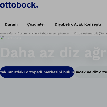
Durum
Çözümler
Diyabetik Ayak Konsepti
Anasayfa
Durum
Klinik tablo ve semptomlar
Dizde osteoartrit (Gona
Diz artrozu
Daha az diz ağr
Yakınınızdaki ortopedi merkezini bulun
Bacak ve diz orte