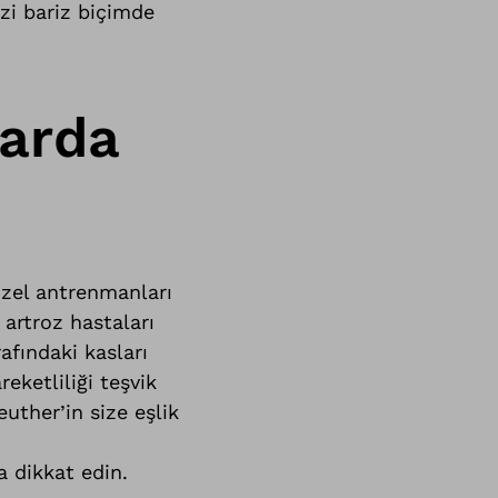
izi bariz biçimde
larda
 özel antrenmanları
 artroz hastaları
fındaki kasları
eketliliği teşvik
uther’in size eşlik
a dikkat edin.