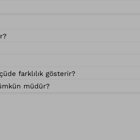
r?
de farklılık gösterir?
 mümkün müdür?