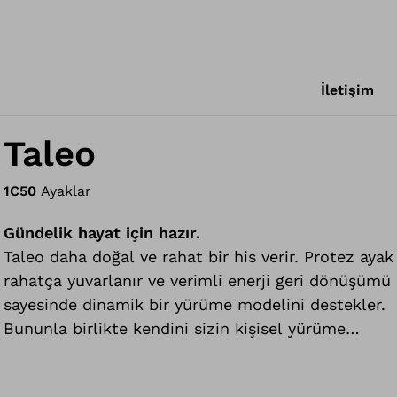
İletişim
Taleo
1C50
Ayaklar
Gündelik hayat için hazır.
Taleo daha doğal ve rahat bir his verir. Protez ayak
rahatça yuvarlanır ve verimli enerji geri dönüşümü
sayesinde dinamik bir yürüme modelini destekler.
Bununla birlikte kendini sizin kişisel yürüme
davranışınıza çok farklı zeminler ve eğimlere
esnek bir biçimde adapte eder. Taleo tatlı, tuzlu