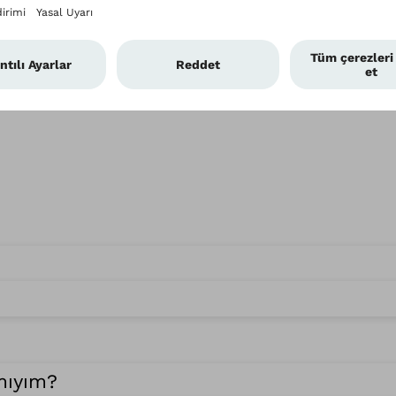
 mıyım?