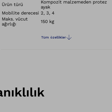
ve klorlu suya dayanıklıdır. Adaptör üzerindeki ek
Kompozit malzemeden protez
Ürün türü
ayak
su drenaj kontürleri ve ayak tabanındaki açıklıklar,
Mobilite derecesi
2, 3, 4
suyun protezinizin içerisinde toplanmasını ve sizi
Maks. vücut
aktiviteleriniz sırasında rahatsız etmesini önler.
150 kg
ağırlığı
Tüm özellikler
nıklılık