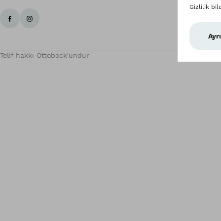
Telif hakkı Ottobock'undur