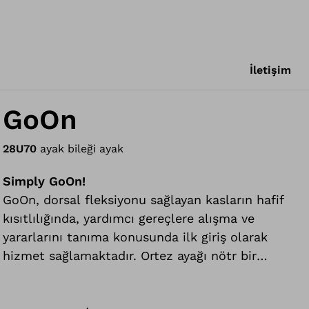
İletişim
GoOn
28U70
ayak bileği ayak
Simply GoOn!
GoOn, dorsal fleksiyonu sağlayan kasların hafif
kısıtlılığında, yardımcı gereçlere alışma ve
yararlarını tanıma konusunda ilk giriş olarak
hizmet sağlamaktadır. Ortez ayağı nötr bir
konumda tutmaya yardımcı olur. Yürüme daha
güvenli hale gelir ve tökezleme önlenir.