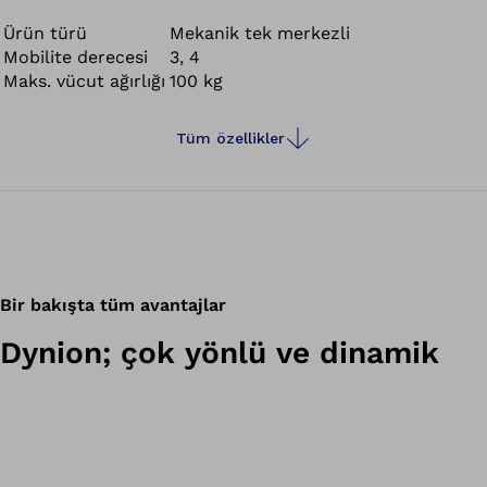
bisiklete binme ayrıca tuzlu, tatlı ve klorlanmış suda
yüzmenize imkan verir.
Ürün türü
Mekanik tek merkezli
Mobilite derecesi
3, 4
Maks. vücut ağırlığı
100 kg
Tüm özellikler
Bir bakışta tüm avantajlar
Dynion; çok yönlü ve dinamik