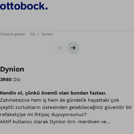
Tümünü göster
Diz
Dynion
Slider
Sonraki slayt
Dynion
3R85
Diz
Kendin ol, çünkü önemli olan bundan fazlası.
Zahmetsizce hem iş hem de gündelik hayattaki çok
çeşitli zorlukların üstesinden gelebileceğiniz güvenilir bir
refakatçiye mi ihtiyaç duyuyorsunuz?
Aktif kullanıcı olarak Dynion örn. merdiven ve
rampalardan inişte her yöne dinamik bir yürüme,