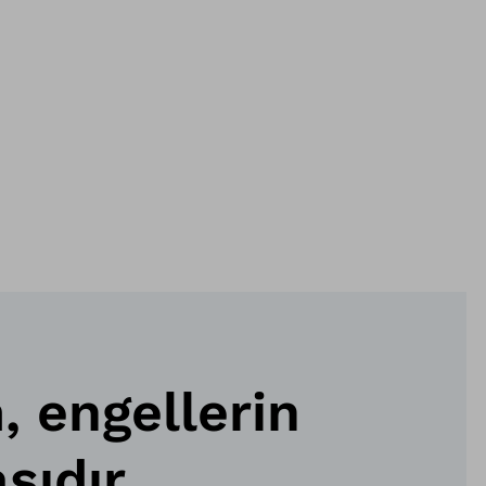
 engellerin
sıdır