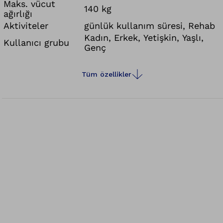
birleştirir. Kapsamlı opsiyon yelpazesinin çok
Maks. vücut
140 kg
ağırlığı
yönlü kullanıma yönelik olduğu, tam konfigüre
Aktiviteler
günlük kullanım süresi, Rehab
edilebilen kişiye özel üretilmiş çerçeveye sahip
Kadın, Erkek, Yetişkin, Yaşlı,
aktif katı çerçeveli tekerlekli sandalye olarak,
Kullanıcı grubu
Genç
gündelik hayatta güvenilir bir refakatçidir.
Tüm özellikler