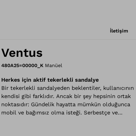
İletişim
Ventus
480A25=00000_K
Manüel
Herkes için aktif tekerlekli sandalye
Bir tekerlekli sandalyeden beklentiler, kullanıcının
kendisi gibi farklıdır. Ancak bir şey hepsinin ortak
noktasıdır: Gündelik hayatta mümkün olduğunca
mobil ve bağımsız olma isteği. Serbestçe ve
özgürce kendi istediği gibi hareket etmek; daima
ve her yerde. Ventus tüm bu istekleri