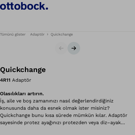
Tümünü göster
Adaptör
Quickchange
Slider
Sonraki slayt
Quickchange
4R11
Adaptör
Olasılıkları artırın.
İş, aile ve boş zamanınızı nasıl değerlendirdiğiniz
konusunda daha da esnek olmak ister misiniz?
Quickchange bunu kısa sürede mümkün kılar. Adaptör
sayesinde protez ayağınızı protezden veya diz–ayak
kombinasyonunu soketten kolayca ayırabilir ve dilediğiniz