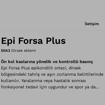
İletişim
Epi Forsa Plus
50A3
Dirsek eklemi
Ön kol kaslarına yönelik ve kontrollü basınç
Epi Forsa Plus epikondilit ortezi, dirsek
bölgesindeki tahriş ve aşırı zorlanma belirtilerinde
kullanılır. Yaralanma veya hastalık sonrası
fonksiyonel tedavi için uygundur ve spor ya da
günlük yaşamda koruyucu amaçla da kullanılabilir.
Epi Forsa Plus, son teknoloji üretim yöntemi