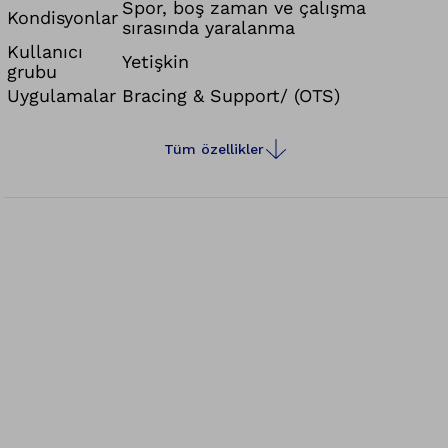
sayesinde dikişsiz olarak üretilir. Bu özellik
Spor, boş zaman ve çalışma
Kondisyonlar
sırasında yaralanma
özellikle kenarlarda fark edilir ve yüksek kullanım
Kullanıcı
konforu sağlar.
Yetişkin
grubu
Uygulamalar
Bracing & Support/ (OTS)
Tüm özellikler