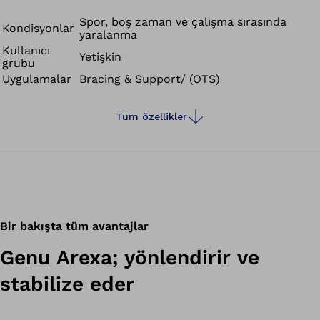
biçimde destekler. Sadece istenmeyen hareketleri
önlemekle kalmaz, aynı zamanda kendi hareketlerinize
Spor, boş zaman ve çalışma sırasında
Kondisyonlar
yaralanma
daha fazla güven duymanızı ve güvende olmanızı sağlar.
Kullanıcı
Ayrıca ameliyattan sonraki ilk adımlardan, tamamen
Yetişkin
grubu
yüklenmeye kadar kontrollü bir geçişi de mümkün kılar.
Uygulamalar
Bracing & Support/ (OTS)
Diz ortezi geceleri ve fizyoterapötik antrenmanlar
sırasında da takılabilir.
Tüm özellikler
Bir bakışta tüm avantajlar
Genu Arexa; yönlendirir ve
stabilize eder