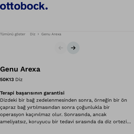
Tümünü göster
Diz
Genu Arexa
Slider
Sonraki slayt
Genu Arexa
50K13
Diz
Terapi başarısının garantisi
Dizdeki bir bağ zedelenmesinden sonra, örneğin bir ön
çapraz bağ yırtılmasından sonra çoğunlukla bir
operasyon kaçınılmaz olur. Sonrasında, ancak
ameliyatsız, koruyucu bir tedavi sırasında da diz ortezi
Genu Arexa, iyileşme sürecini her aşamada optimum