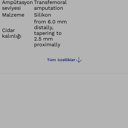
Ampütasyon
Transfemoral
seviyesi
amputation
Malzeme
Silikon
from 6.0 mm
distally,
Cidar
tapering to
kalınlığı
2.5 mm
proximally
Tüm özellikler