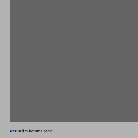
Resmi galeri gör
6Y110
Film koruma şeridi