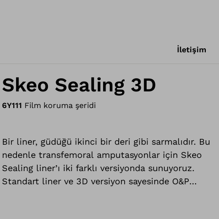
İletişim
Skeo Sealing 3D
6Y111
Film koruma şeridi
Bir liner, güdüğü ikinci bir deri gibi sarmalıdır. Bu
nedenle transfemoral amputasyonlar için Skeo
Sealing liner’ı iki farklı versiyonda sunuyoruz.
Standart liner ve 3D versiyon sayesinde O&P
uzmanınız sizin için uygun liner şeklini seçebilir.