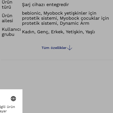
her iki uyum parçasının birbirine hızlı ve güvenli
Ürün
Şarj cihazı entegredir
türü
biçimde konumlanmasını sağlamaktadır. Işıklı
bebionic, Myobock yetişkinler için
diyotlar, akünün güncel şarj durumu hakkında bilgi
Ürün
protetik sistemi, Myobock çocuklar için
ailesi
verir.
protetik sistemi, Dynamic Arm
Kullanıcı
Kadın, Genç, Erkek, Yetişkin, Yaşlı
grubu
Tüm özellikler