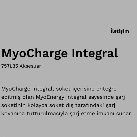
İletişim
MyoCharge Integral
757L35
Aksesuar
MyoCharge Integral, soket içerisine entegre
edilmiş olan MyoEnergy Integral sayesinde şarj
soketinin kolayca soket dış tarafındaki şarj
kovanına tutturulmasıyla şarj etme imkanı sunar.
Soket, entegre mıknatıslar sayesinde şarj kovanına
sabitlenir. Şarj soketinin ve kovanın özel konturu,