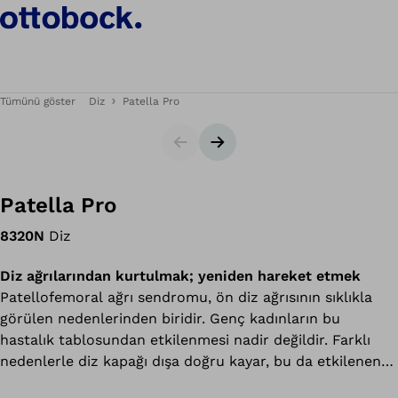
Tümünü göster
Diz
Patella Pro
Slider
Sonraki slayt
Patella Pro
8320N
Diz
Diz ağrılarından kurtulmak; yeniden hareket etmek
Patellofemoral ağrı sendromu, ön diz ağrısının sıklıkla
görülen nedenlerinden biridir. Genç kadınların bu
hastalık tablosundan etkilenmesi nadir değildir. Farklı
nedenlerle diz kapağı dışa doğru kayar, bu da etkilenen
kişilerde çok acı verici olarak hissedilir.