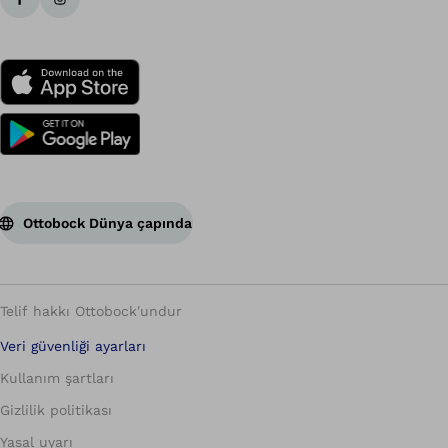
Ottobock Dünya çapında
Telif hakkı Ottobock'undur
Veri güvenliği ayarları
Kullanım şartları
Gizlilik politikası
Yasal uyarı