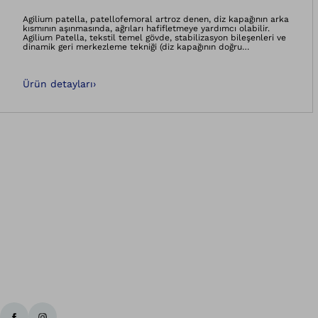
Resmi galeri gör
Agilium patella, patellofemoral artroz denen, diz kapağının arka
kısmının aşınmasında, ağrıları hafifletmeye yardımcı olabilir.
Agilium Patella, tekstil temel gövde, stabilizasyon bileşenleri ve
dinamik geri merkezleme tekniği (diz kapağının doğru
yönlendirilmesi için yay mekanizması) ile diz kapağını hassas
biçimde ortaya yönlendirir. Bu sayede eklem kıkırdağı artık
daha fazla zorlanmaz. Diz kapağının arkasındaki baskı
Ürün detayları
›
kanıtlanabilir biçimde azaltılır.Ortez farklı hareketlere
uyarlanabilir ve böylelikle rahatlıkla kullanılabilir.
Ba