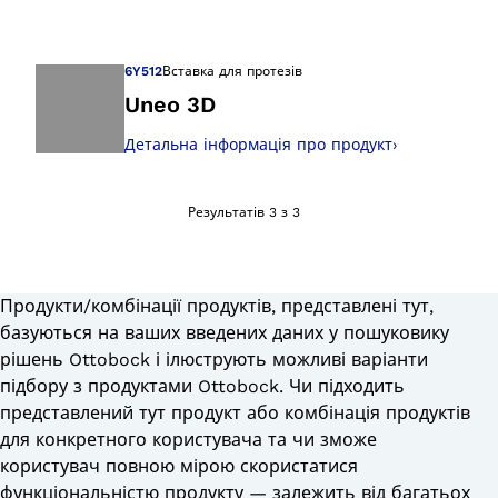
Відкрийте зображ
6Y512
Вставка для протезів
Uneo 3D
Детальна інформація про продукт
›
Відкрийте зображ
Результатів 3 з 3
Продукти/комбінації продуктів, представлені тут,
базуються на ваших введених даних у пошуковику
рішень Ottobock і ілюструють можливі варіанти
підбору з продуктами Ottobock. Чи підходить
представлений тут продукт або комбінація продуктів
для конкретного користувача та чи зможе
користувач повною мірою скористатися
функціональністю продукту — залежить від багатьох