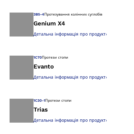
Відкрийте зображ
3B5-4
Протезування колінних суглобів
Genium X4
Детальна інформація про продукт
›
Відкрийте зображ
1C70
Протези стопи
Evanto
Детальна інформація про продукт
›
Відкрийте зображ
1C30-1
Протези стопи
Trias
Детальна інформація про продукт
›
Відкрийте зображ