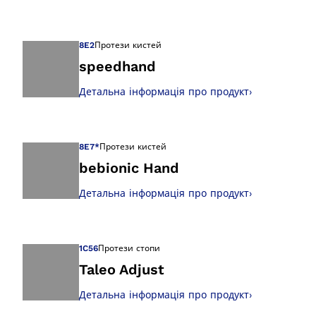
Відкрийте зображ
8E2
Протези кистей
speedhand
Детальна інформація про продукт
›
Відкрийте зображ
8E7*
Протези кистей
bebionic Hand
Детальна інформація про продукт
›
Відкрийте зображ
1C56
Протези стопи
Taleo Adjust
Детальна інформація про продукт
›