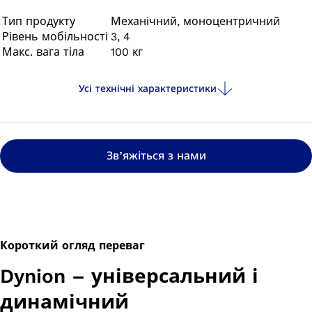
динамічно рухатися в усіх напрямках, їздити на
велосипеді та плавати в солоній, прісній і хлорованій
Тип продукту
Механічний, моноцентричний
Рівень мобільності
3, 4
воді.
Макс. вага тіла
100 кг
Усі технічні характеристики
Зв’яжіться з нами
Короткий огляд переваг
Dynion – універсальний і
динамічний