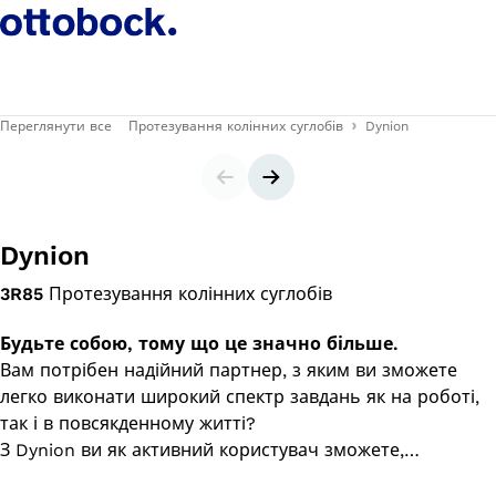
Переглянути все
Протезування колінних суглобів
Dynion
Повзунок
Наступний слайд
Dynion
3R85
Протезування колінних суглобів
Будьте собою, тому що це значно більше.
Вам потрібен надійний партнер, з яким ви зможете
легко виконати широкий спектр завдань як на роботі,
так і в повсякденному житті?
З Dynion ви як активний користувач зможете,
наприклад, спускатися сходами та пандусами,