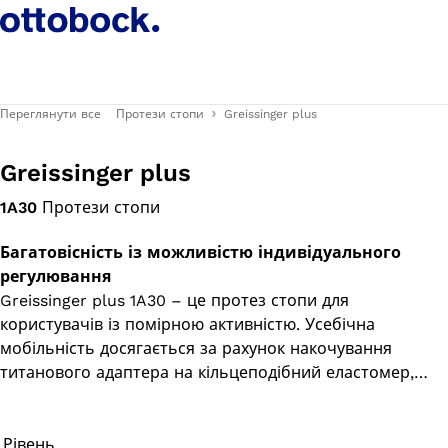
Переглянути все
Протези стопи
Greissinger plus
Greissinger plus
1A30
Протези стопи
Багатовісність із можливістю індивідуального
регулювання
Greissinger plus 1A30 – це протез стопи для
користувачів із помірною активністю. Усебічна
мобільність досягається за рахунок накочування
титанового адаптера на кільцеподібний еластомер,
адаптований до навантаження в напрямках a/p і m/l, у
поєднанні з еластично підвішеною вилкою.
Рівень