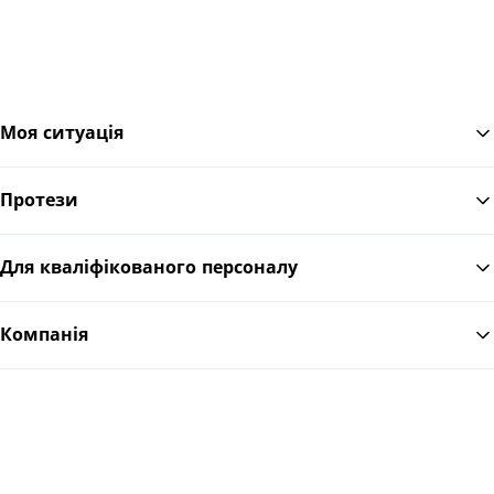
Моя ситуація
Протези
По
Для кваліфікованого персоналу
Компанія