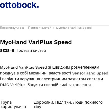
Переглянути все
Протези кистей
MyoHand VariPlus Speed
MyoHand VariPlus Speed
8E38=9
Протези кистей
MyoHand VariPlus Speed зі швидким розчепленням
поєднує в собі механічні властивості SensorHand Speed
і варіанти керування електричним захватом системи
DMC VariPlus. Завдяки високій силі захоплення
(близько 100 Н) і швидкості (до 300 мм/с) предмети
можна захоплювати точно й швидко.
Група
Дорослий, Підлітки, Люди похилого
користувачів
віку