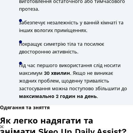
виготовлення остаточного або тимчасового
протеза.
забезпечує незалежність у ванній кімнаті та
інших вологих приміщеннях.
покращує симетрію тіла та посилює
двосторонню активність.
під час першого використання слід носити
максимум
30 хвилин
. Якщо не виникає
жодних проблем, щоденну тривалість
застосування можна поступово збільшити до
максимально 2 годин на день
.
Одягання та зняття
Як легко надягати та
знімати Skeo Up Daily Assist?