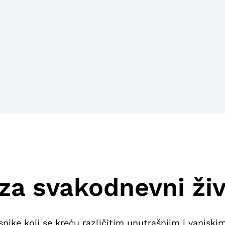
za svakodnevni živ
snike koji se kreću različitim unutrašnjim i vanjski