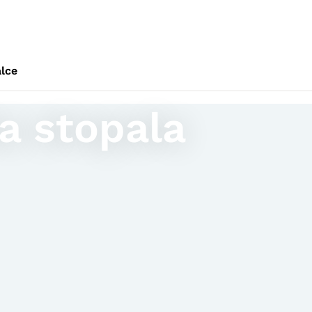
alce
a stopala