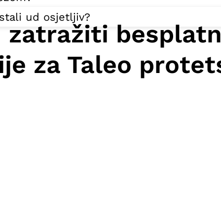
tali ud osjetljiv?
 zatražiti besplat
je za Taleo protet