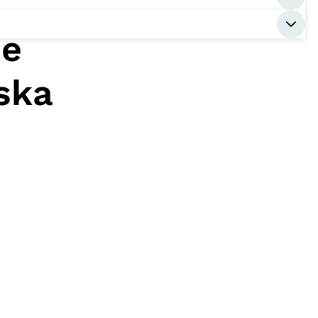
ne
ska