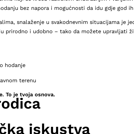
 hodanju bez napora i mogućnosti da idu gdje god ih
alima, snalaženje u svakodnevnim situacijama je je
ju prirodno i udobno – tako da možete upravljati 
no hodanje
ravnom terenu
. To je tvoja osnova.
rodica
ička iskustva