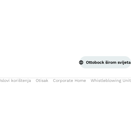
Pov
Ottobock širom svijeta
slovi korištenja
Otisak
Corporate Home
Whistleblowing Unit