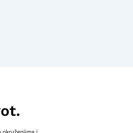
ot.
m okruženjima i