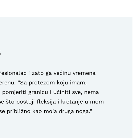
s
ofesionalac i zato ga većinu vremena
 terenu. “Sa protezom koju imam,
omjeriti granicu i učiniti sve, nema
se što postoji fleksija i kretanje u mom
se približno kao moja druga noga.”