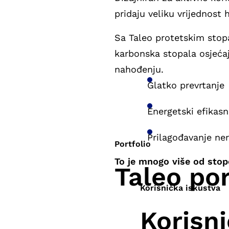
pridaju veliku vrijednost
Sa Taleo protetskim stop
karbonska stopala osjeća
nahođenju.
Glatko prevrtanje
Energetski efikas
Prilagođavanje ne
Portfolio
To je mnogo više od stope
Taleo po
Korisnička iskustva
Korisn