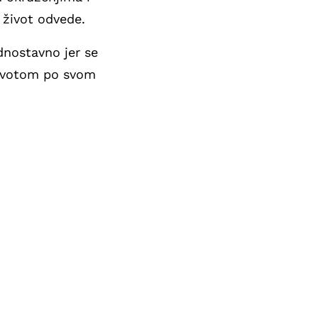
 život odvede.
dnostavno jer se
životom po svom