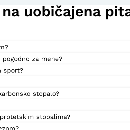
 na uobičajena pit
im?
ala pogodno za mene?
a sport?
 karbonsko stopalo?
 protetskim stopalima?
tezom?