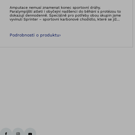
Otevře obrázek v 
Amputace nemusí znamenat konec sportovní dráhy.
Paralympijští atleti i obyčejní nadšenci do běhání s protézou to
dokazují dennodenně. Speciálně pro potřeby obou skupin jsme
vyvinuli Sprinter – sportovní karbonové chodidlo, které se již
osvědčilo i v mezinárodních a paralympijských soutěžích. Oblíbil
si ho například i paralympijský vítěz z Tokia 2020 Johannes
Floors.Za své vynikající chování a výkon vděčí karbonové
Podrobnosti o produktu
›
planžetě, která se stará o vysokou hnací sílu a nízký odpor.
Sprinter se vyznačuje nízkou hmotností a je vhodný pro lidi se
stehenní i bércovou amputací.Výrobek je zdravotnickým
prostředkem, určeným výhradně k exoprotetickému vybavení
dolních končetin. Přečtěte si pečlivě návod k použití.
Zp