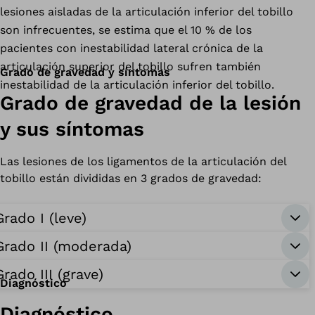
lesiones aisladas de la articulación inferior del tobillo
son infrecuentes, se estima que el 10 % de los
pacientes con inestabilidad lateral crónica de la
articulación superior del tobillo sufren también
Grado de gravedad y síntomas
inestabilidad de la articulación inferior del tobillo.
Grado de gravedad de la lesión
y sus síntomas
Las lesiones de los ligamentos de la articulación del
tobillo están divididas en 3 grados de gravedad:
Grado I (leve)
Grado II (moderada)
Grado III (grave)
Diagnóstico
Diagnóstico