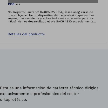
Abre la imagen en 
1S30
Pies
No. Registro Sanitario: 0246C2022 SSA¿Desea asegurarse de
que su hijo recibe un dispositivo de pie protésico que es más
seguro, más resistente y, sobre todo, más adecuado para los
niños? Hemos desarrollado el pie SACH 1S30 especialmente
para los niños más pequeños.Este pequeño pie ofrece a su hijo
una mayor estabilidad y también cuenta con una suela
reemplazable. Basándonos en la probada combinación de un
Detalles del producto
›
núcleo sólido y una espuma funcional especial, nos aseguramos
de que reciba las características que necesita.
Esta es una información de carácter técnico dirigida
exclusivamente a profesionales del sector
ortoprotésico.