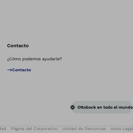
Contacto
¿Cómo podemos ayudarle?
Vol
Contacto
Ottobock en todo el mundo
dad
Página del Corporativo
Unidad de Denuncias
Aviso Legal