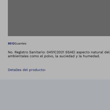
Abre la imagen en 
8S12
Guantes
No. Registro Sanitario: 0451C2021 SSAEl aspecto natural de
ambientales como el polvo, la suciedad y la humedad.
Detalles del producto
›