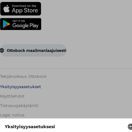
Ottobock maailmanlaajuisesti
Tekijänoikeus Ottobock
Yksityisyysasetukset
Käyttöehdot
Tietosuojakäytäntö
Legal notice
Corporate Home