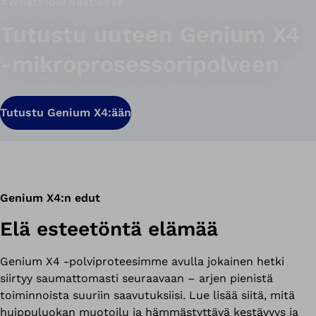
#WhatsYourNextMove
Tutustu uuteen Genium X4
-mikroprosessoripolveen
Tutustu Genium X4:ään
Genium X4:n edut
Elä esteetöntä elämää
Genium X4 -polviproteesimme avulla jokainen hetki
siirtyy saumattomasti seuraavaan – arjen pienistä
toiminnoista suuriin saavutuksiisi. Lue lisää siitä, mitä
huippuluokan muotoilu ja hämmästyttävä kestävyys ja