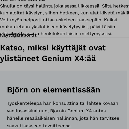
Sinulla on täysi hallinta jokaisessa liikkeessä. Siitä hetkes
kun aloitat kävelyn, siihen hetkeen, kun alat kiivetä mäkiä
Voit myös helposti ottaa askeleen taaksepäin. Kaikki
mukautetaan yksilölliseen kävelytyyliisi, päivittäisiin
aktiviteetteihisi ja henkilökohtaisiin mieltymyksiisi.
Käyttäjäraportit
Katso, miksi käyttäjät ovat
ylistäneet Genium X4:ää
Björn on elementissään
Työskenteleepä hän konsulttina tai lähtee kovaan
vaellusseikkailuun, Björnin Genium X4 antaa
hänelle reaaliaikaisen hallinnan, jota hän tarvitsee
saavuttaakseen tavoitteensa.