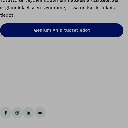
Tutustu terveydenhuollon ammattilaisia käsittelevään
englanninkieliseen sivuumme, jossa on kaikki tekniset
tiedot.
Genium X4:n tuotetiedot
Ta