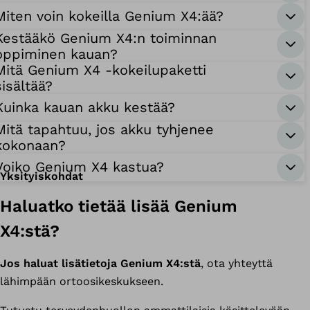
Miten voin kokeilla Genium X4:ää?
Kestääkö Genium X4:n toiminnan
oppiminen kauan?
Mitä Genium X4 -kokeilupaketti
sisältää?
Kuinka kauan akku kestää?
Mitä tapahtuu, jos akku tyhjenee
kokonaan?
Voiko Genium X4 kastua?
Yksityiskohdat
Haluatko tietää lisää Genium
X4:stä?
Jos haluat lisätietoja Genium X4:stä
, ota yhteyttä
lähimpään ortoosikeskukseen.