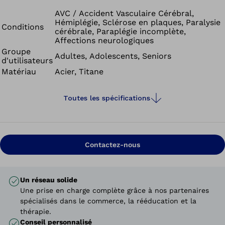
combinaison. Conformément aux classes de poids, une
utilisation unilatérale est possible pour un poids
AVC / Accident Vasculaire Cérébral,
Hémiplégie, Sclérose en plaques, Paralysie
maximum de 100 kg et une utilisation bilatérale est
Conditions
cérébrale, Paraplégie incomplète,
permise pour un poids allant jusqu’à 160 kg. Bien qu’elle
Affections neurologiques
offre de multiples possibilités, cette articulation est
Groupe
Adultes, Adolescents, Seniors
d'utilisateurs
légère et discrète.
Matériau
Acier, Titane
Toutes les spécifications
Contactez-nous
Un réseau solide
Une prise en charge complète grâce à nos partenaires
spécialisés dans le commerce, la rééducation et la
thérapie.
Conseil personnalisé