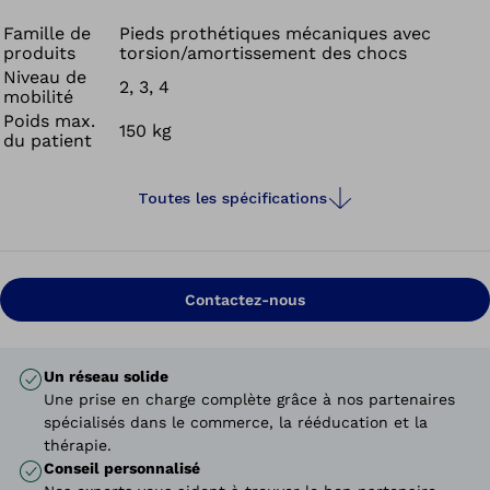
contraintes induites par la torsion ainsi que les forces de
cisaillement sur votre moignon et également les
Famille de
Pieds prothétiques mécaniques avec
produits
torsion/amortissement des chocs
irritations cutanées. Le Taleo Vertical Shock amortit
Niveau de
également les chocs perçus lors de la pose du talon ou
2, 3, 4
mobilité
dans des situations telles que la descente d’un escalier.
Poids max.
150 kg
du patient
Toutes les spécifications
Contactez-nous
Un réseau solide
Une prise en charge complète grâce à nos partenaires
spécialisés dans le commerce, la rééducation et la
thérapie.
Conseil personnalisé