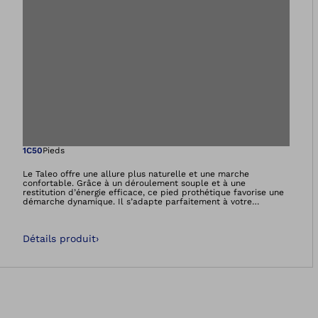
Ouvre l’image dan
1C50
Pieds
Le Taleo offre une allure plus naturelle et une marche
confortable. Grâce à un déroulement souple et à une
restitution d’énergie efficace, ce pied prothétique favorise une
démarche dynamique. Il s’adapte parfaitement à votre
comportement de marche individuel ainsi qu’aux surfaces et
aux inclinaisons les plus diverses. Le Taleo est résistant à l’eau
douce, salée et chlorée. Des contours supplémentaires de
Détails produit
›
l’adaptateur et des ouvertures dans la plante du pied
empêchent l’eau de s’accumuler dans votre prothèse et de
perturber vos activités.