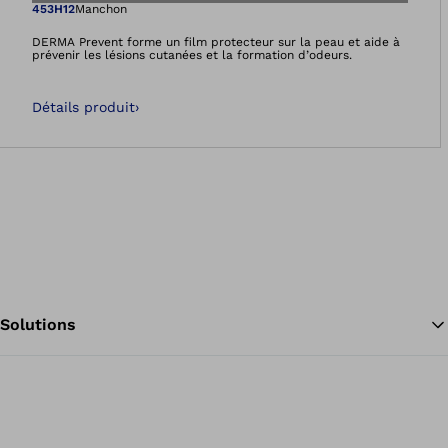
Ouvre l’image dan
453H12
Manchon
DERMA Prevent forme un film protecteur sur la peau et aide à
prévenir les lésions cutanées et la formation d’odeurs.
Détails produit
›
Solutions
Re