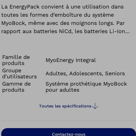
La EnergyPack convient à une utilisation dans
toutes les formes d’emboîture du système
MyoBock, même avec des moignons longs. Par
rapport aux batteries NiCd, les batteries Li-Ion
ont une faible auto-décharge, une tension des
cellules plus élevée ainsi qu’une capacité
beaucoup plus élevée. Elles n’ont aucun effet
Famille de
MyoEnergy Integral
produits
memory.
Groupe
Adultes, Adolescents, Seniors
d'utilisateurs
Gamme de
Système prothétique MyoBock
produits
pour adultes
Toutes les spécifications
Contactez-nous