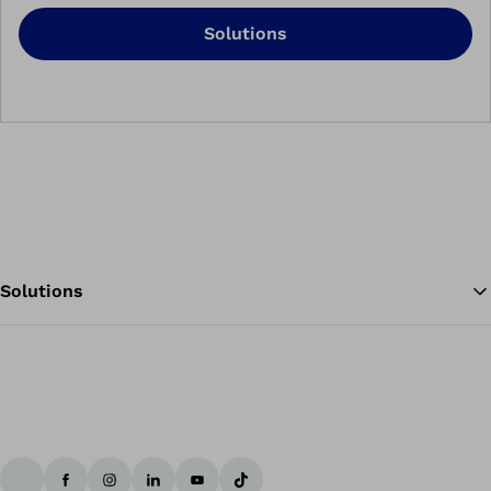
Solutions
Solutions
Re