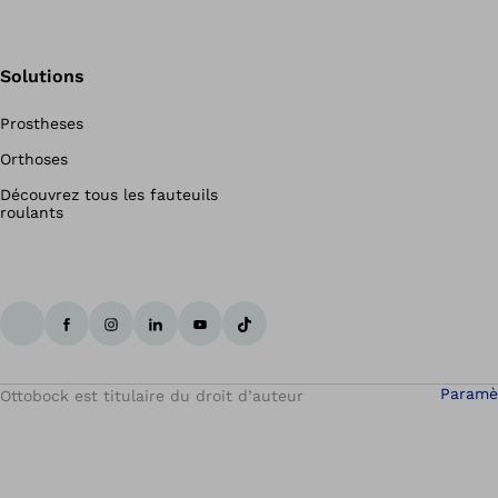
Solutions
Prostheses
Orthoses
Découvrez tous les fauteuils
roulants
Paramè
Ottobock est titulaire du droit d’auteur