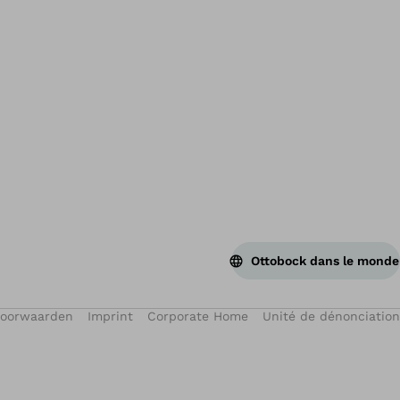
Ret
Ottobock dans le monde
voorwaarden
Imprint
Corporate Home
Unité de dénonciation