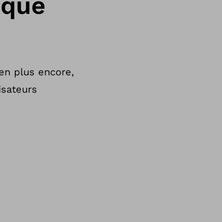
aque
ien plus encore,
isateurs