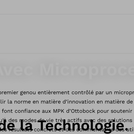
Avec Microproc
 premier genou entièrement contrôlé par un micropr
lir la norme en matière d’innovation en matière de
ns font confiance aux MPK d’Ottobock pour soutenir 
de la Technologie.
’à des modes de vie très actifs avec des solutions
des résultats concrets et des commentaires des uti