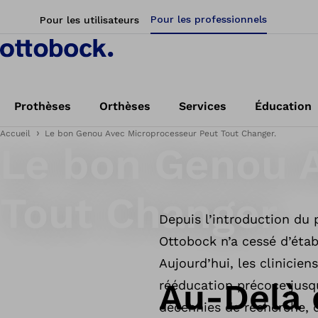
Pour les professionnels
Pour les utilisateurs
Prothèses
Orthèses
Services
Éducation
Accueil
Le bon Genou Avec Microprocesseur Peut Tout Changer.
Le bon Genou 
Tout Changer.
Depuis l’introduction du
Ottobock n’a cessé d’étab
Aujourd’hui, les clinicie
Au-Delà 
rééducation précoce jusqu
décennies de recherche, 