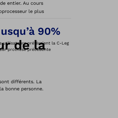
de entier. Au cours
roprocesseur le plus
Jusqu’à 90%
r de la
s utilisateurs préféraient la C-Leg
leur prothèse précédente
sont différents. La
 la bonne personne.