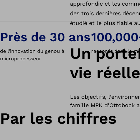
approfondie et les commen
des trois dernières décen
étudié et le plus fiable 
Près de 30 ans
100,000
Un portef
de l’innovation du genou à
raccords dans le m
microprocesseur
vie réell
Les objectifs, l’environn
famille MPK d’Ottobock ai
Par les chiffres