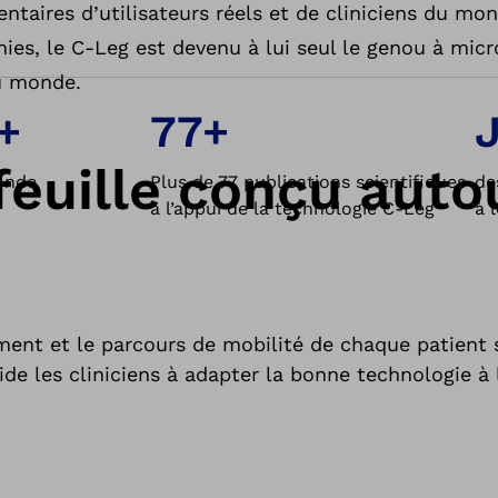
taires d’utilisateurs réels et de cliniciens du mon
nies, le C-Leg est devenu à lui seul le genou à mic
au monde.
+
77+
euille conçu autou
onde
Plus de 77 publications scientifiques
de
à l’appui de la technologie C-Leg
à 
e
ement et le parcours de mobilité de chaque patient 
de les cliniciens à adapter la bonne technologie à