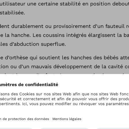
utilisateur une certaine stabilité en position debout
stabilisée.
ent durablement ou provisoirement d’un fauteuil r
 la hanche. Les coussins intégrés élargissent la ba
ales d’abduction superflue.
que d’orthèse qui soutient les hanches des bébés att
tion ou d’un mauvais développement de la cavité c
vient lorsque l’enfant n’a pas assez de place ou lor
ntre de sa mère. Son traitement est possible. Au m
ion est correctement positionnée et les conditions 
 réunies. L’orthèse d’abduction des hanches de Tüb
e qui se met en place facilement et a prouvé son ef
tement de la dysplasie de la hanche.