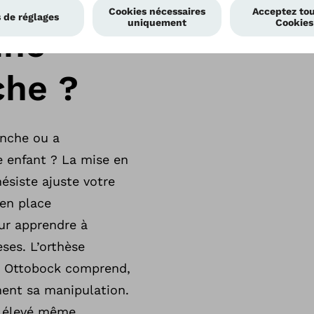
 hanche sont, quant à elles, utilisées parfois à tit
une
e la hanche, par exemple après la pose d’une artic
che ?
anche ou a
e enfant ? La mise en
ésiste ajuste votre
 en place
our apprendre à
ses. L’orthèse
r Ottobock comprend,
ment sa manipulation.
rt élevé même