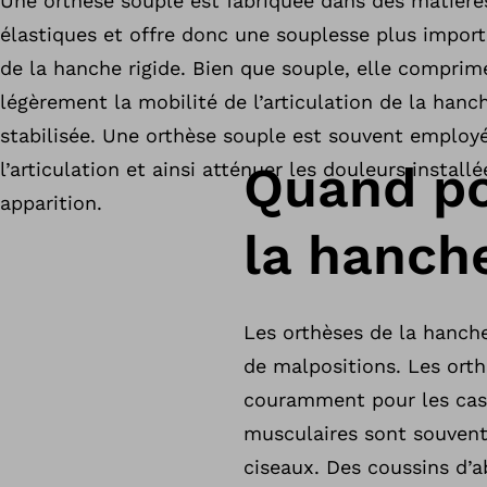
Une orthèse souple est fabriquée dans des matière
élastiques et offre donc une souplesse plus impor
de la hanche rigide. Bien que souple, elle comprime
légèrement la mobilité de l’articulation de la hanc
stabilisée. Une orthèse souple est souvent employ
Quand po
l’articulation et ainsi atténuer les douleurs install
apparition.
la hanch
Les orthèses de la hanch
de malpositions. Les orth
couramment pour les cas 
musculaires sont souven
ciseaux. Des coussins d’