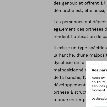
des genoux et offrent à l’
démarche est, elle aussi, 
Les personnes qui dépend
également des orthèses de
rendent l’utilisation de c
Il existe un type spécifi
la hanche, d’une malposi
dysplasie de la hanche sur
malpositionné dans le ve
de la hanche, l’articulat
développement sont ainsi
orthèse à structure légèr
monde entier pour le trai