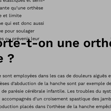
s élastiques et semi-
tante qu’une orthèse
 et limite
he qui est donc aussi
ée pour soulager
rte-t-on une orth
ées ou prévenir leur
e ?
e sont employées dans les cas de douleurs aiguës e
èses d’abduction de la hanche sont par exemple des 
de parésie cérébrale infantile. Les troubles du sy
t accompagnés d’un croisement spastique des jamb
abduction placés dans l’orthèse de la hanche empêc