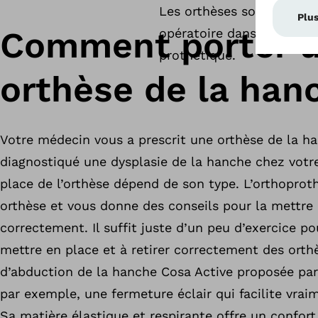
Les orthèses souples de la
Comment porter 
opératoire dans la zone d
prothétique.
orthèse de la han
Votre médecin vous a prescrit une orthèse de la h
diagnostiqué une dysplasie de la hanche chez votr
place de l’orthèse dépend de son type. L’orthoproth
orthèse et vous donne des conseils pour la mettre
correctement. Il suffit juste d’un peu d’exercice p
mettre en place et à retirer correctement des orthè
d’abduction de la hanche Cosa Active proposée pa
par exemple, une fermeture éclair qui facilite vrai
Sa matière élastique et respirante offre un confo