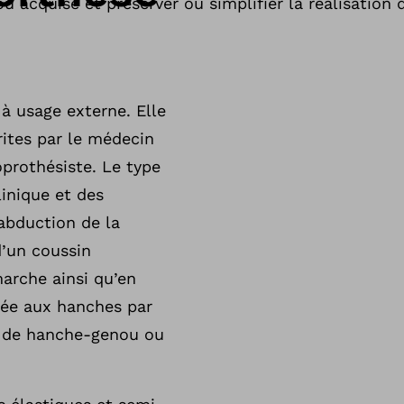
u acquise et préserver ou simplifier la réalisatio
à usage externe. Elle
rites par le médecin
oprothésiste. Le type
linique et des
abduction de la
’un coussin
marche ainsi qu’en
rtée aux hanches par
se de hanche-genou ou