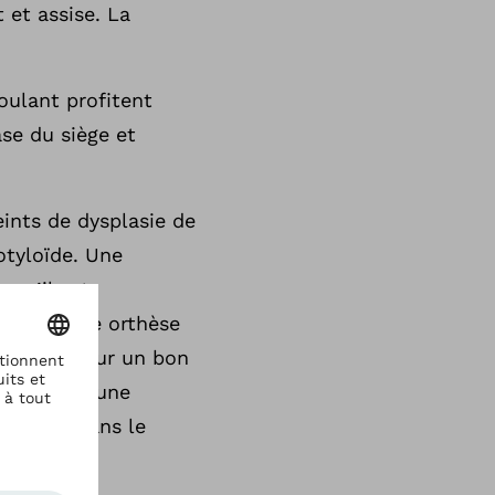
 et assise. La
oulant profitent
se du siège et
eints de dysplasie de
otyloïde. Une
squ’il est
oyen d’une orthèse
requises pour un bon
ingen est une
ficacité dans le