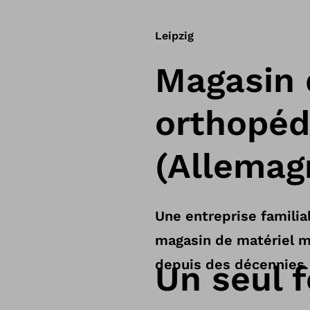
Leipzig
Magasin 
orthopéd
(Allemag
Une entreprise familial
magasin de matériel mé
depuis des décennies.
Un seul 