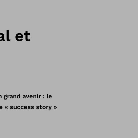
l et
 grand avenir : le
e « success story »