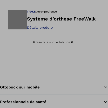
Ouvre l’image dan
170K1
Cruro-pédieuse
Système d’orthèse FreeWalk
Détails produit
›
Ouvre l’image dan
6 résultats sur un total de 6
Ottobock sur mobile
Professionnels de santé
Re