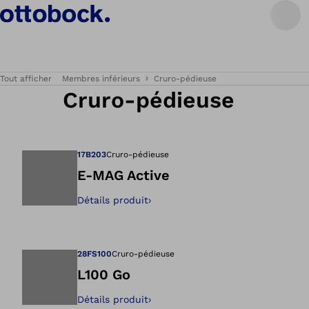
Tout afficher
Membres inférieurs
Cruro-pédieuse
Cruro-pédieuse
17B203
Cruro-pédieuse
E-MAG Active
Détails produit
›
Ouvre l’image dan
28FS100
Cruro-pédieuse
L100 Go
Détails produit
›