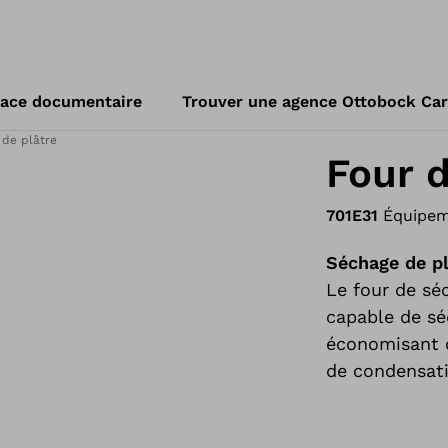
ace documentaire
Trouver une agence Ottobock Ca
 de plâtre
Four 
701E31
Équipeme
Séchage de pl
Le four de sé
capable de sé
économisant d
de condensati
réduire consi
composants or