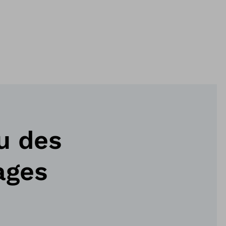
u des
ages