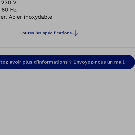
la permet également de vous offrir un traitement
x 230 V
ité, une conception fonctionnelle et davantage de
-60 Hz
ier, Acier inoxydable
Toutes les spécifications
tez avoir plus d'informations ? Envoyez-nous un mail.