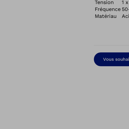
prothèses. Ce
Tension
1 
de haute qual
Fréquence
50
Matériau
Ac
confort.
Vous souhai