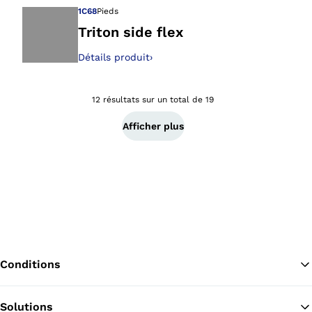
1C68
Pieds
Triton side flex
Détails produit
›
Ouvre l’image dan
12 résultats sur un total de 19
Afficher plus
Conditions
Solutions
Re