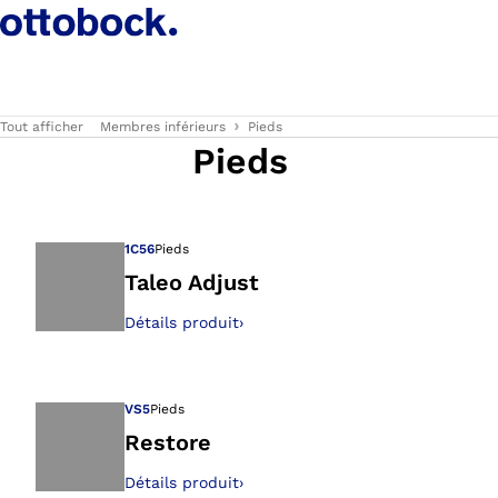
Tout afficher
Membres inférieurs
Pieds
Pieds
1C56
Pieds
Taleo Adjust
Détails produit
›
Ouvre l’image dan
VS5
Pieds
Restore
Détails produit
›