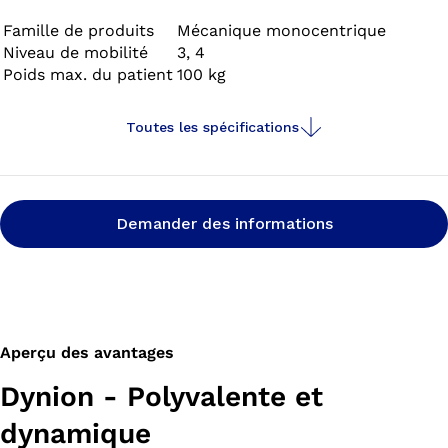
des rampes, de marcher de façon dynamique dans
toutes les directions, de faire du vélo et de nager dans
Famille de produits
Mécanique monocentrique
Niveau de mobilité
3, 4
de l’eau salée, douce et chlorée.
Poids max. du patient
100 kg
Toutes les spécifications
Demander des informations
Aperçu des avantages
Dynion - Polyvalente et
dynamique