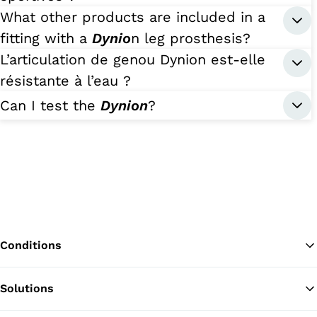
What other products are included in a
fitting with a
Dynio
n leg prosthesis?
L’articulation de genou Dynion est-elle
résistante à l’eau ?
Can I test the
Dynion
?
Conditions
Solutions
Re