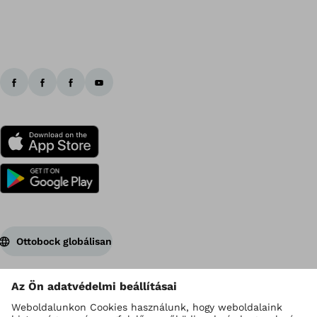
Vi
Ottobock globálisan
Szerzői jogok az Ottobock vállalatnál