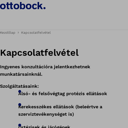
Kezdőlap
Kapcsolatfelvétel
Kapcsolatfelvétel
Ingyenes konzultációra jelentkezhetnek
munkatársainknál.
Szolgáltatásaink:
Alsó- és felsővégtag protézis ellátások
Kerekesszékes ellátások (beleértve a
szerviztevékenységet is)
Ortézisek és járógépek