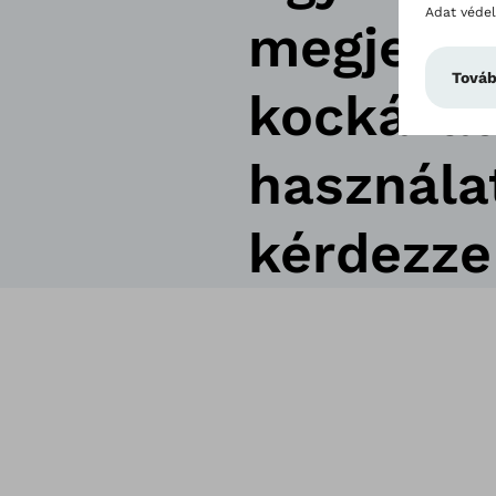
megjelení
kockázato
használa
kérdezze