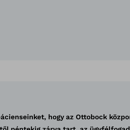
pácienseinket, hogy az Ottobock közp
őtől péntekig zárva tart, az ügyfélfoga