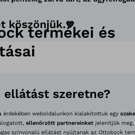
t köszönjük.
💙
ock termékei és
tásai
ellátást szeretne?
s
érdekében weboldalunkon kialakítottuk egy
szak
álogatott,
ellenőrzött partnereinket
jelenítjük meg,
gas színvonalú ellátást nyújtanak az Ottobock ter