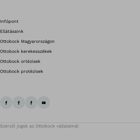
Infópont
Ellátásaink
Ottobock Magyarországon
Ottobock kerekesszékek
Ottobock ortézisek
Ottobock protézisek
Szerzői jogok az Ottobock vállalatnál