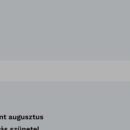
ont augusztus
dás szünetel.