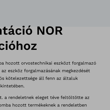
táció NOR
ációhoz
a hozott orvostechnikai eszközt forgalmazó
– az eszköz forgalmazásának megkezdését
s kötelezettsége áll fenn az általuk
kintetében.
. a rendeletnek eleget téve feltöltötte az
lomba hozott termékeknek a rendeletben