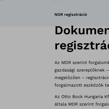
NOR regisztráció
Dokumen
regisztr
Az MDR szerint forgalomb
gazdasági szereplőknek 
megelőzően – regisztráció
forgalmazott eszközök te
Az Otto Bock Hungaria Kft
általa MDR szerint forga