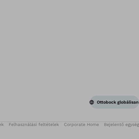
Vis
Ottobock globálisan
ek
Felhasználási feltételek
Corporate Home
Bejelentő egység