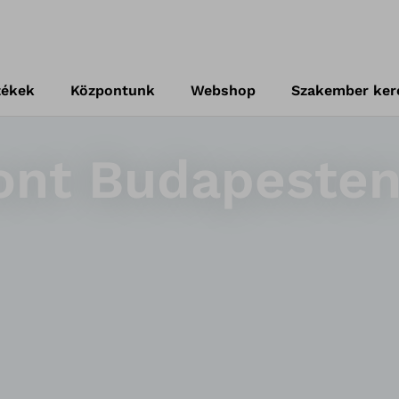
zékek
Központunk
Webshop
Szakember ker
ont Budapeste