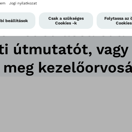
teni oldalunkon: '
król olvassa el a
ti útmutatót, vagy
 meg kezelőorvosát