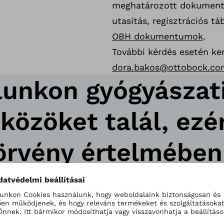
meghatározott dokumentum
utasítás, regisztrációs tá
OBH dokumentumok
.
További kérdés esetén ke
dora.bakos@ottobock.co
unkon gyógyászat
özöket talál, ezér
örvény értelmében
k vagyunk az alább
ztető szöveget