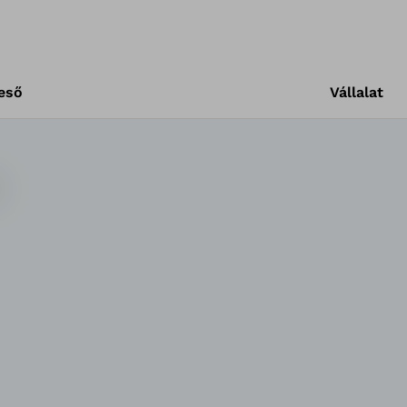
eső
Vállalat
n