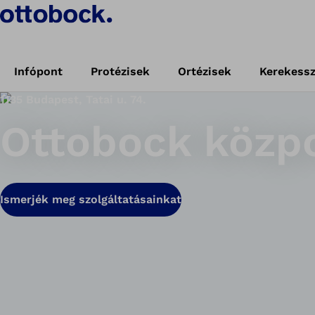
Infópont
Protézisek
Ortézisek
Kerekess
1135 Budapest, Tatai u. 74.
Ottobock közp
Ismerjék meg szolgáltatásainkat