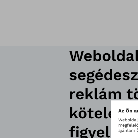
Weboldal
segédeszk
reklám t
kötelese
figyelme