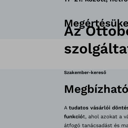
Megértésüke
Az Ottob
szolgálta
Szakember-kereső
Megbízható 
A
tudatos vásárlói dönté
funkció
t, ahol azokat a v
átfogó tanácsadást és ma