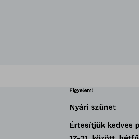
Figyelem!
Nyári szünet
Értesítjük kedves 
17-21. között, hétf