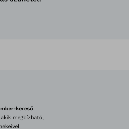
ember-kereső
 akik megbízható,
mékeivel