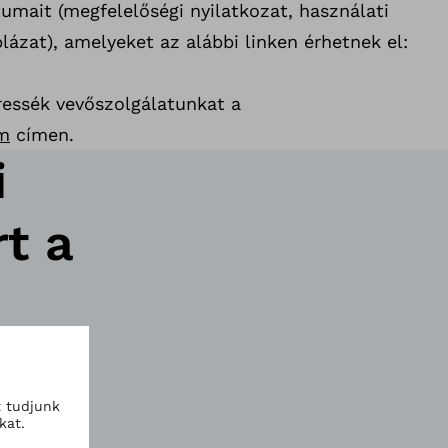
ait (megfelelőségi nyilatkozat, használati
blázat), amelyeket az alábbi linken érhetnek el:
ressék vevőszolgálatunkat a
m
címen.
i
t a
i