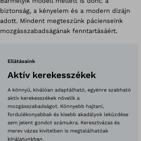
Bármelyik modell mellett is dönt: a
biztonság, a kényelem és a modern dizájn
adott. Mindent megteszünk pácienseink
mozgásszabadságának fenntartásáért.
Ellátásaink
Aktív kerekesszékek
A könnyű, kiválóan adaptálható, egyénre szabható
aktív kerekesszékek növelik a
mozgásszabadságot. Könnyebb hajtani,
fordulékonyabbak és kisebb akadályok leküzdése
sem jelent gondot számukra. Keresztvázas és
merev vázas kivitelben is megtalálhatóak
kínálatunkban.