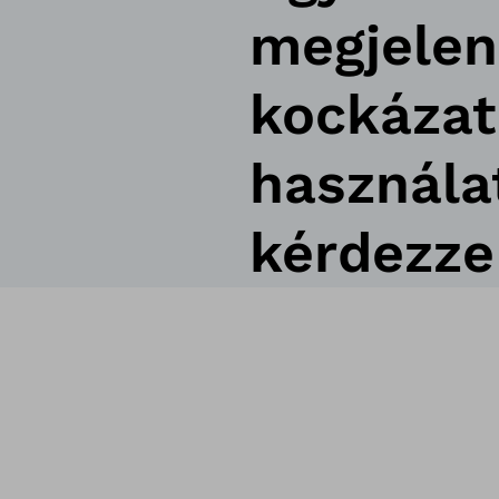
megjelení
kockázato
használa
kérdezze