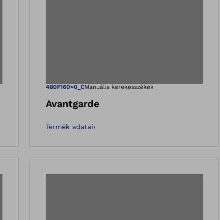
épet a Galéria néz
Megnyitja a ké
480F160=0_C
Manuális kerekesszékek
Avantgarde
Termék adatai
›