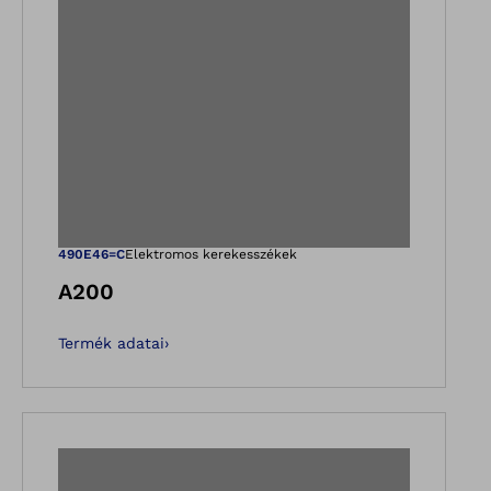
etben
pet a Galéria nézet
Megnyitja a képe
490E46=C
Elektromos kerekesszékek
A200
Termék adatai
›