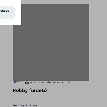
etben
pet a Galéria nézet
Megnyitja a képe
HR510
Buggy-k és rehabilitációs eszközök
Robby fürdető
Termék adatai
›