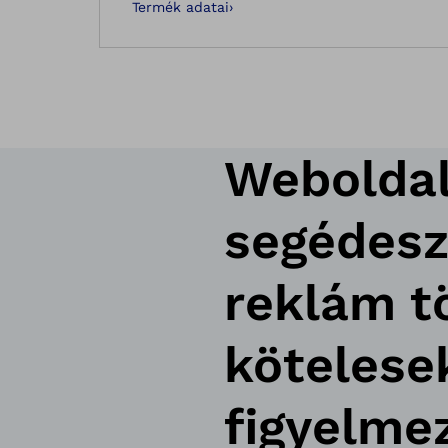
Termék adatai
›
Weboldal
segédeszk
reklám t
kötelese
figyelme