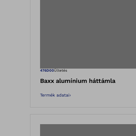
Megnyitja a k
476D00
Ültetés
Baxx alumínium háttámla
Termék adatai
›