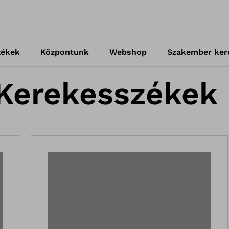
zékek
Központunk
Webshop
Szakember ker
Kerekesszékek