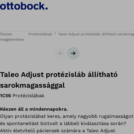
Összes
Protézislábak
Taleo Adjust protézisláb állítható sarokma
megjelenítése
Csúszka
Következő dia
Taleo Adjust protézisláb állítható
sarokmagassággal
1C56
Protézislábak
Készen áll a mindennapokra.
Olyan protézislábat keres, amely nagyobb rugalmasságot
és spontaneitást biztosít a lábbeli kiválasztása során?
Aktív életvitelű páciensek számára a Taleo Adjust