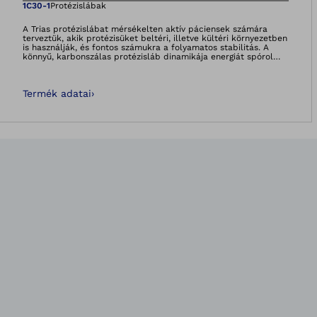
Megnyitja a képet
1C30-1
Protézislábak
A Trias protézislábat mérsékelten aktív páciensek számára
terveztük, akik protézisüket beltéri, illetve kültéri környezetben
is használják, és fontos számukra a folyamatos stabilitás. A
könnyű, karbonszálas protézisláb dinamikája energiát spórol
felhasználójának, elősegíti a kontrollált járásmintát, ami növeli
a felhasználó protézisbe vetett bizalmát. A kényelmes és puha
járás és a megbízható funkcionalitás teszik a Trias protézislábat
Termék adatai
›
az Ottobock egyik legnépszerűbb termékévé. Akár otthon van,
akár útra kel a Trias biztonságérzetet ad. Legyen önbizalma,
tegye próbára!Több mint egy protézisláb. A biztonságérzet
alapja.