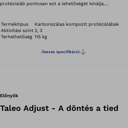
protézisláb pontosan ezt a lehetőséget kínálja.
A sarokmagasságot könnyedén be lehet állítani minden
olyan lábbelihez, amelynek sarokmagassága 0 és 7 cm
közé esik. Ennek köszönhetően bátran válthat lábbelit
Terméktípus
Karbonszálas kompozit protézislábak
Aktivitási szint
2, 3
alkalomtól és tevékenységtől függően.
Terhelhetőség
115 kg
Több, mint protézisláb. A biztonságérzet alapja.
Összes specifikáció
Előnyök
Taleo Adjust - A döntés a tied