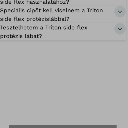
side flex használatához?
Speciális cipőt kell viselnem a Triton
side flex protézislábbal?
Tesztelhetem a Triton side flex
protézis lábat?