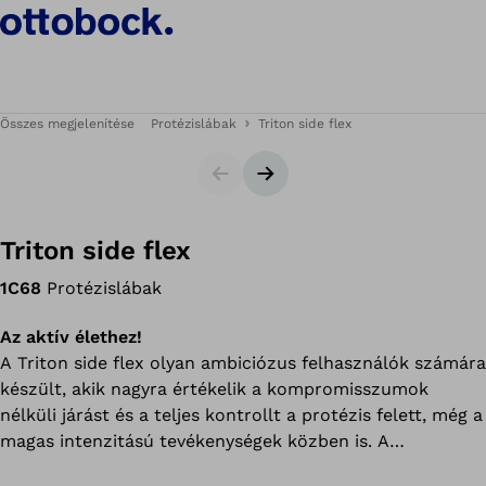
Összes megjelenítése
Protézislábak
Triton side flex
Csúszka
Következő dia
Triton side flex
1C68
Protézislábak
Az aktív élethez!
A Triton side flex olyan ambiciózus felhasználók számára
készült, akik nagyra értékelik a kompromisszumok
nélküli járást és a teljes kontrollt a protézis felett, még a
magas intenzitású tevékenységek közben is. A
protézislábat egyedülálló oldalirányú rugalmasság és