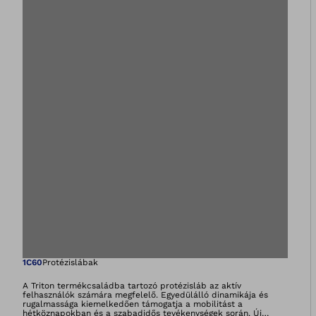
Megnyitja a képet
1C60
Protézislábak
A Triton termékcsaládba tartozó protézisláb az aktív
felhasználók számára megfelelő. Egyedülálló dinamikája és
rugalmassága kiemelkedően támogatja a mobilitást a
hétköznapokban és a szabadidős tevékenységek során. Új