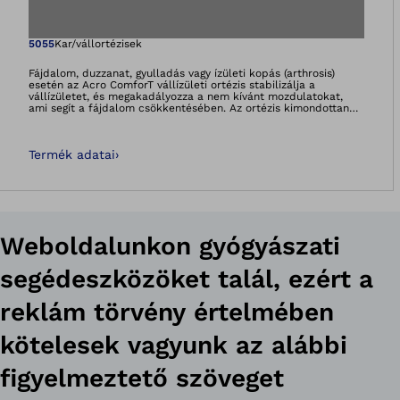
Megnyitja a képet
5055
Kar/vállortézisek
Fájdalom, duzzanat, gyulladás vagy ízületi kopás (arthrosis)
esetén az Acro ComforT vállízületi ortézis stabilizálja a
vállízületet, és megakadályozza a nem kívánt mozdulatokat,
ami segít a fájdalom csökkentésében. Az ortézis kimondottan
kényelmesen viselhető. Anatómiai kialaktása révén nagyon jól
illeszkedik, így nem csúszik el a helyéről. Emellett különleges,
puha, hőszabályozó anyagból (Outlast) készül, aminek
Termék adatai
›
eredménye: kevesebb izzadtság és jobb higiénia.
Weboldalunkon gyógyászati
segédeszközöket talál, ezért a
reklám törvény értelmében
kötelesek vagyunk az alábbi
figyelmeztető szöveget