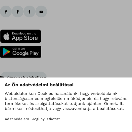
Ottobock globálisan
Szerzői jogok az Ottobock vállalatnál
Adatvédelmi beállítások
Impresszum