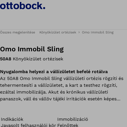
Összes megjelenítése
Könyökízület ortézisek
Omo Immobil Sling
Omo Immobil Sling
50A8
Könyökízület ortézisek
Nyugalomba helyezi a vállízületet befelé rotálva
Az 50A8 Omo Immobil Sling vállízületi ortézis rögzíti és
tehermentesíti a vállízületet, a kart a testhez rögzíti,
ezáltal immobilizálja. Akut és krónikus vállízületi
panaszok, váll és vállöv tájéki irritációk esetén képes
enyhíteni a fájdalmat.
Indikációk
Immobilizáció
Javasolt felhasználói kör
Felnőttek