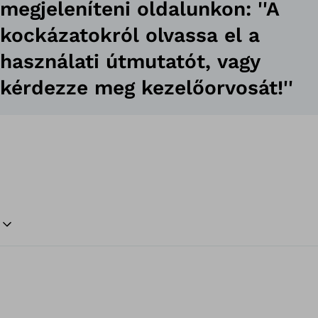
megjeleníteni oldalunkon: ''A
kockázatokról olvassa el a
használati útmutatót, vagy
kérdezze meg kezelőorvosát!''
Vi