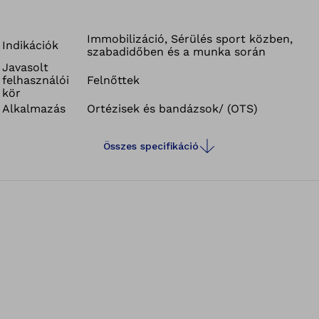
támaszt nyújt a hüvelykujjnak. A Pull-2-Go zárnak
köszönhetően felvétele és beállítása is könnyű.
Immobilizáció, Sérülés sport közben,
Indikációk
szabadidőben és a munka során
Javasolt
felhasználói
Felnőttek
kör
Alkalmazás
Ortézisek és bandázsok/ (OTS)
Összes specifikáció