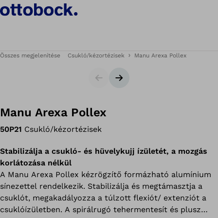
Összes megjelenítése
Csukló/kézortézisek
Manu Arexa Pollex
Csúszka
Következő dia
Manu Arexa Pollex
50P21
Csukló/kézortézisek
Stabilizálja a csukló- és hüvelykujj ízületét, a mozgás
korlátozása nélkül
A Manu Arexa Pollex kézrögzítő formázható alumínium
sínezettel rendelkezik. Stabilizálja és megtámasztja a
csuklót, megakadályozza a túlzott flexiót/ extenziót a
csuklóízületben. A spirálrugó tehermentesít és plusz